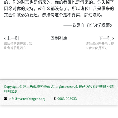
的，你的财富也是借来的，你的眷属也是借来的。你失掉了
因缘对你的支持，就什么都没有了。所以诸位！凡是借来的
东西你就必须要还，佛法说这个是不真实，梦幻泡影。
——节录自《唯识学概要》
上一則
回到列表
下一則
请法师慈悲开示，观
请法师慈悲开示，观
世音菩萨是西方三圣
世音菩萨是西方三圣
之一，辅佐阿弥陀
之一，辅佐阿弥陀
佛，普度十方众生离
佛，普度十方众生离
苦得乐，为何念观世
苦得乐，为何念观世
音菩萨的名号不能往
音菩萨的名号不能往
生（一）？
生（二）？
Copyright © 淨土教觀學苑學會 All rights reserved. 網站內容歡迎轉載 並請
註明出處
.
info@masterchingche.org
0983-993033