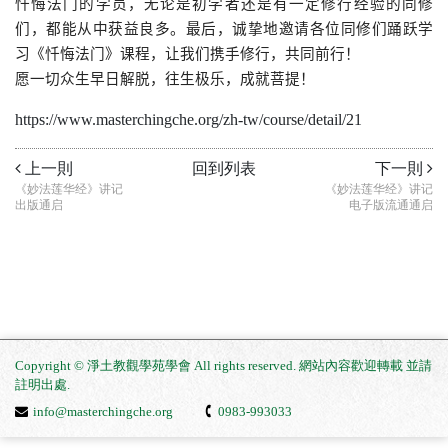
忏悔法门的学员，无论是初学者还是有一定修行经验的同修
们，都能从中获益良多。最后，诚挚地邀请各位同修们踊跃学
习《忏悔法门》课程，让我们携手修行，共同前行！
愿一切众生早日解脱，往生极乐，成就菩提！
https://www.masterchingche.org/zh-tw/course/detail/21
上一則
回到列表
下一則
《妙法莲华经》讲记
《妙法莲华经》讲记
出版通启
电子版流通通启
Copyright © 淨土教觀學苑學會 All rights reserved. 網站內容歡迎轉載 並請
註明出處
.
info@masterchingche.org
0983-993033