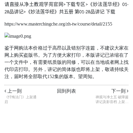
请直接从净土教观学苑官网
下载专区
《妙法莲华经》
>
>
01-
品讲记
《妙法莲华经》共五册
第
品讲记
下载
28
>
01-28
https://www.masterchingche.org/zh-tw/course/detail/2155
鉴于网购法本价格过于高昂以及错别字连篇，不建议大家在
网上购买盗版书。为了方便大家打印，本版讲记已浓缩在了
一个文件中，有需要纸质版的同修，可以在当地或者网上找
代印店打印。另外，讲记的简体版也即将上架，敬请持续关
注，届时将全部取代152集的版本。望周知。
上一則
回到列表
下一則
《忏悔法门》上架通
禅观与净土五 破障篇
启
讲记及影音档 上架通
告