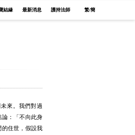
寶結緣
最新消息
護持法師
繁/簡
劃未來。我們對過
結論：「不向此身
門的住世，假設我