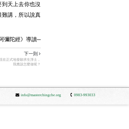
要到天上去你也沒
很難講，所以說真
阿彌陀經》導讀
─
下一則
現在正式地發願求生淨土，
我應該怎麼做呢？
info@masterchingche.org
0983-993033