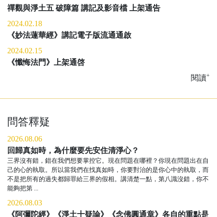
禪觀與淨土五 破障篇 講記及影音檔 上架通告
2024.02.18
《妙法蓮華經》講記電子版流通通啟
2024.02.15
《懺悔法門》上架通啓
+
閱讀
問答釋疑
2026.08.06
回歸真如時，為什麼要先安住清淨心？
三界沒有錯，錯在我們想要掌控它。現在問題在哪裡？你現在問題出在自
己的心的執取。所以當我們在找真如時，你要對治的是你心中的執取，而
不是把所有的過失都歸罪給三界的假相。講清楚一點，第八識沒錯，你不
能夠把第 ...
2026.08.03
《阿彌陀經》《淨土十疑論》《念佛圓通章》各自的重點是